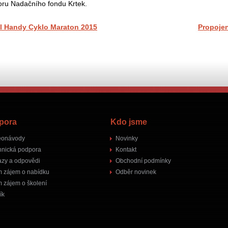
ru Nadačního fondu Krtek.
 Handy Cyklo Maraton 2015
Propoje
pora
Kdo jsme
eonávody
Novinky
hnická podpora
Kontakt
azy a odpovědi
Obchodní podmínky
 zájem o nabídku
Odběr novinek
 zájem o školení
ík