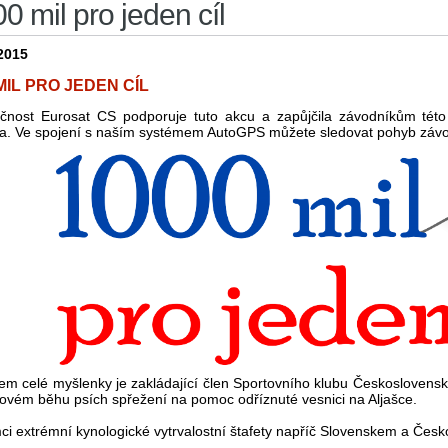
0 mil pro jeden cíl
2015
MIL PRO JEDEN CÍL
čnost Eurosat CS podporuje tuto akcu a zapůjčila závodníkům této
ta. Ve spojení s naším systémem AutoGPS můžete sledovat pohyb záv
em celé myšlenky je zakládající člen Sportovního klubu Československé
tovém běhu psích spřežení na pomoc odříznuté vesnici na Aljašce.
ci extrémní kynologické vytrvalostní štafety napříč Slovenskem a Česk