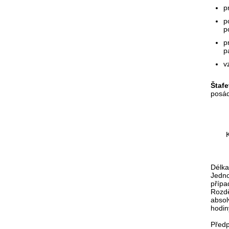
p
p
p
p
p
v
Štafe
posád
Délka
Jedno
přípa
Rozdě
absol
hodin
Předp