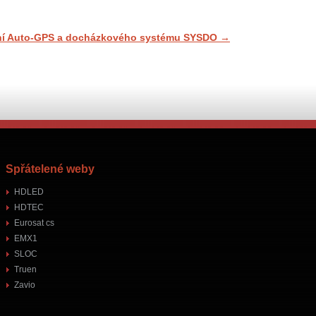
ní Auto-GPS a docházkového systému SYSDO
→
Spřátelené weby
HDLED
HDTEC
Eurosat cs
EMX1
SLOC
Truen
Zavio