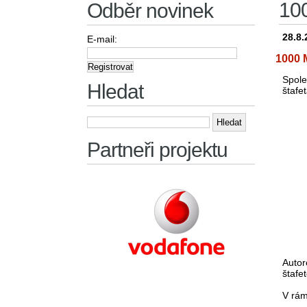
100
Odběr novinek
28.8.
E-mail:
1000 
Spole
Hledat
štafe
Vyhledávání
Partneři projektu
Autor
štafe
V rám