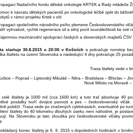
ropagaci Nadačního fondu dětské onkologie KRTEK a Rady mládeže Žil
omoc k návratu dětských pacientů po onkologické léčbě zpět do běžnéh
obytů v rámci projektu Krtek v síti
ropagaci společného národního psího plemene Československého vlčáka
atří vytrvalost, rychlá regenerace sil a silný pocit sounáležitosti ke své
zájemnou mezinárodní spolupráci českých a slovenských majitelů ČSV
ta startuje 30.8.2015 o 20:00 v Košicích
a pokračuje nonstop bez
ka štafetu na území Slovenska a následující 4 dny pokračuje 25 posád
Trasa štafety vede v lini
Košice – Poprad – Liptovský Mikuláš – Nitra – Bratislava – Břeclav – J
Nové Město na Moravě –
 celé štafety je 1000 mil (cca 1600 km) a tuto trať absolvuje 40
tlivé posádky tvoří dvojice psovod a pes – československý vlčák.
dně poběží. Trasa vede po značených cyklotrasách, eventuálně po turisti
lení štafety do 40 kilometru dlouhých úseku není náhodné, je postav
vují. Na Slovensku je tato zkouška pro československé vlčáky povi
y.
okládaný konec štafety je 6. 9. 2015 v dopoledních hodinách v brně