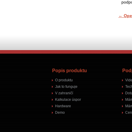
podpo
←
Opel
Popis produktu
Pod
O produktu
Vid
Jak to funguje
Tec
V zahraničí
Dot
Kalkulace úspor
Mám
Hardware
Mám
Demo
Cen