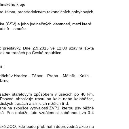
inského kraje
o života, prostřednictvím rekondičních pohybových
 (ČSV) a jeho jedinečných vlastností, mezi které
 rodině – smečce
 přestávky. Dne 2.9.2015 ve 12:00 uzavírá 15-tá
ek na trasách po České republice.
i:
indřichův Hradec – Tábor – Praha – Mělník – Kolín –
 Brno
 posádek štafetovým způsobem v úsecích po 40 km.
 Psovod absolvuje trasu na kole nebo koloběžce,
ckých trasách a silnicích nižších tříd.
ené na zkoušce vytrvalosti ZVP1, kterou psy běžně
nná. Pes dokáže tuto vzdálenost zaběhnout za 3-4
nské ZOO, kde bude probíhat i doprovodná akce na