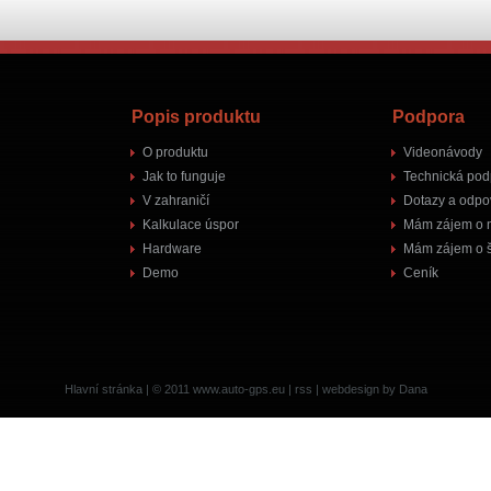
Popis produktu
Podpora
O produktu
Videonávody
Jak to funguje
Technická pod
V zahraničí
Dotazy a odpo
Kalkulace úspor
Mám zájem o 
Hardware
Mám zájem o š
Demo
Ceník
Hlavní stránka
| © 2011
www.auto-gps.eu
|
rss
|
webdesign by Dana