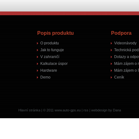
Popis produktu
Podpora
O produktu
Videonávody
Jak to funguje
Technická pod
V zahraničí
Dotazy a odpo
Kalkulace úspor
Mám zájem o 
Hardware
Mám zájem o š
Demo
Ceník
Hlavní stránka
| © 2011
www.auto-gps.eu
|
rss
|
webdesign by Dana