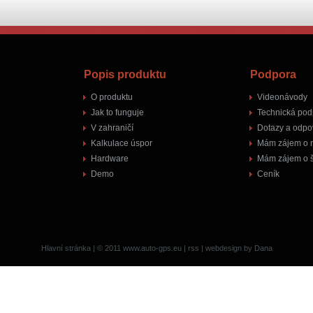
Popis produktu
Podpora
O produktu
Videonávody
Jak to funguje
Technická pod
V zahraničí
Dotazy a odpo
Kalkulace úspor
Mám zájem o 
Hardware
Mám zájem o š
Demo
Ceník
Hlavní stránka
| © 2011
www.auto-gps.eu
|
rss
|
webdesign by Dana