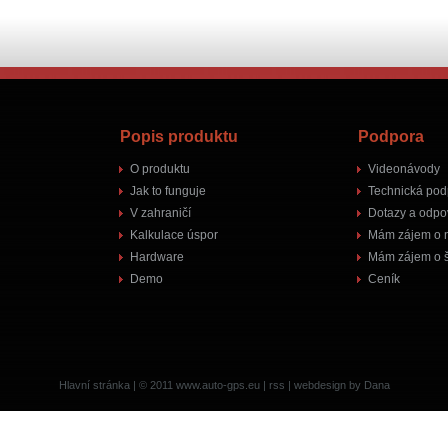
Popis produktu
Podpora
O produktu
Videonávody
Jak to funguje
Technická pod
V zahraničí
Dotazy a odpo
Kalkulace úspor
Mám zájem o 
Hardware
Mám zájem o š
Demo
Ceník
Hlavní stránka
| © 2011
www.auto-gps.eu
|
rss
|
webdesign by Dana