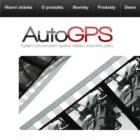
Hlavní stránka
O produktu
Novinky
Produkty
Demo