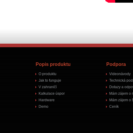
Popis produktu
Podpora
O produktu
Videonávody
Jak to funguje
Technická pod
V zahraničí
Dotazy a odpo
Kalkulace úspor
Mám zájem o 
Hardware
Mám zájem o š
Demo
Ceník