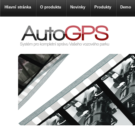
Hlavní stránka
O produktu
Novinky
Produkty
Demo