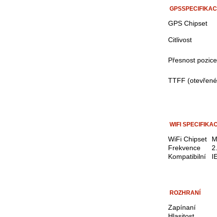
GPSSPECIFIKA
GPS Chipset
Citlivost
Přesnost pozice
TTFF (otevřené
WIFI SPECIFIKA
WiFi Chipset
M
Frekvence
2
Kompatibilní
I
ROZHRANÍ
Zapínaní
Hlasitost