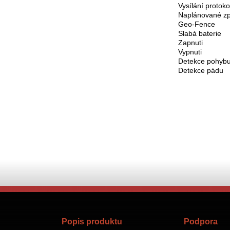
Vysílání protoko
Naplánované z
Geo-Fence
Slabá baterie
Zapnuti
Vypnuti
Detekce pohyb
Detekce pádu
Popis produktu
Podpora