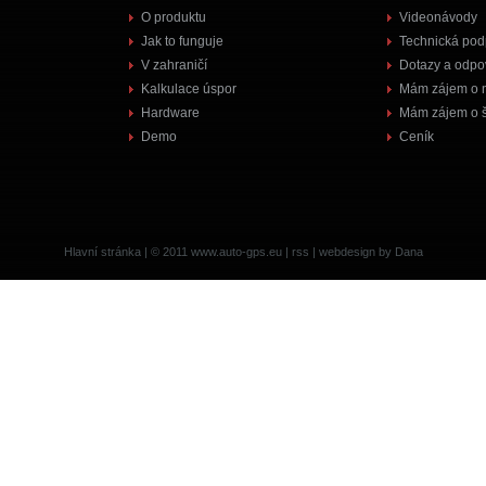
O produktu
Videonávody
Jak to funguje
Technická pod
V zahraničí
Dotazy a odpo
Kalkulace úspor
Mám zájem o 
Hardware
Mám zájem o š
Demo
Ceník
Hlavní stránka
| © 2011
www.auto-gps.eu
|
rss
|
webdesign by Dana