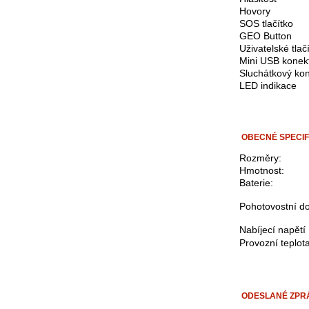
Hovory
SOS tlačítko
GEO Button
Uživatelské tlač
Mini USB konek
Sluchátkový ko
LED indikace
OBECNÉ SPECI
Rozměry:
Hmotnost:
Baterie:
Pohotovostní 
Nabíjecí napětí
Provozní teplot
ODESLANÉ ZPR