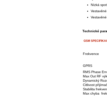
Nízká spot
Vestavěn
Vestavěné
Technické para
GSM SPECIFIKA
Frekvence
GPRS
RMS Phase Err
Max Out RF vý
Dynamický Roz
Citlivost přijíma
Stabilita frekve
Max chyba fre