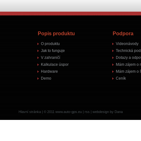
Popis produktu
Podpora
O produktu
Videonávody
Jak to funguje
Technická pod
V zahraničí
Dotazy a odpo
Kalkulace úspor
Mám zájem o 
Hardware
Mám zájem o š
Demo
Ceník
Hlavní stránka
| © 2011
www.auto-gps.eu
|
rss
|
webdesign by Dana