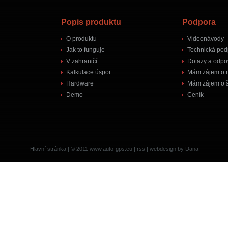
Popis produktu
Podpora
O produktu
Videonávody
Jak to funguje
Technická pod
V zahraničí
Dotazy a odpo
Kalkulace úspor
Mám zájem o 
Hardware
Mám zájem o š
Demo
Ceník
Hlavní stránka
| © 2011
www.auto-gps.eu
|
rss
|
webdesign by Dana