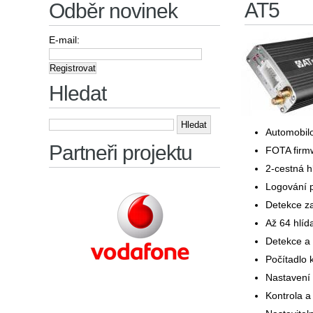
AT5
Odběr novinek
E-mail:
Hledat
Vyhledávání
Automobil
Partneři projektu
FOTA firm
2-cestná 
Logování p
Detekce za
Až 64 hlíd
Detekce a 
Počítadlo 
Nastavení
Kontrola a