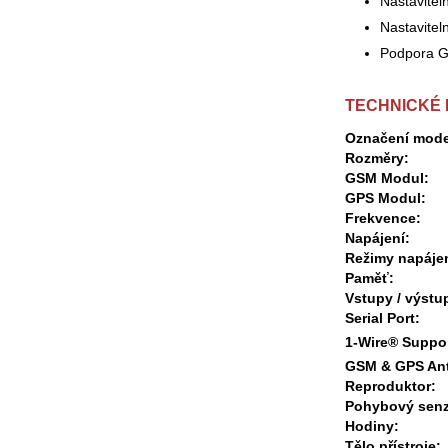
Nastavitel
Nastavitel
Podpora 
TECHNICKÉ
Označení mode
Rozměry:
GSM Modul:
GPS Modul:
Frekvence:
Napájení:
Režimy napájen
Paměť:
Vstupy / výstu
Serial Port:
1-Wire® Suppo
GSM & GPS An
Reproduktor:
Pohybový senz
Hodiny:
Tělo přístroje: