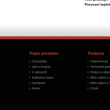
Provozní teplo
Popis produktu
Podpora
O produktu
Videonávody
Jak to funguje
Technická pod
V zahraničí
Dotazy a odpo
Kalkulace úspor
Mám zájem o 
Hardware
Mám zájem o š
Demo
Ceník