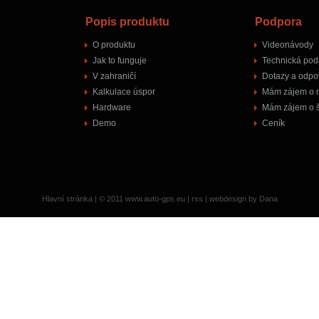
Popis produktu
Podpora
O produktu
Videonávody
Jak to funguje
Technická pod
V zahraničí
Dotazy a odpo
Kalkulace úspor
Mám zájem o 
Hardware
Mám zájem o š
Demo
Ceník
Hlavní stránka
| © 2011
www.auto-gps.eu
|
rss
|
webdesign by Dana