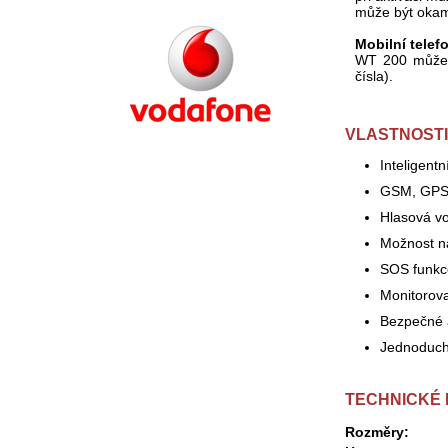
může být okam
Mobilní telef
WT 200 můžete
čísla).
VLASTNOSTI
Inteligent
GSM, GPS 
Hlasová vo
Možnost na
SOS funkc
Monitorova
Bezpečné 
Jednoduchá
TECHNICKÉ
Rozměry: