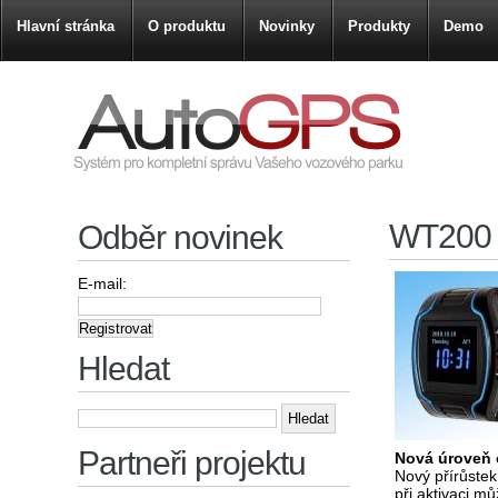
Hlavní stránka
O produktu
Novinky
Produkty
Demo
WT200 
Odběr novinek
E-mail:
Hledat
Vyhledávání
Partneři projektu
Nová úroveň 
Nový přírůstek
při aktivaci m