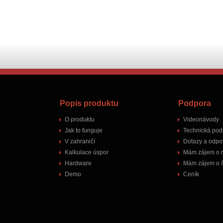
Popis produktu
Podpora
O produktu
Videonávody
Jak to funguje
Technická pod
V zahraničí
Dotazy a odpo
Kalkulace úspor
Mám zájem o 
Hardware
Mám zájem o š
Demo
Ceník