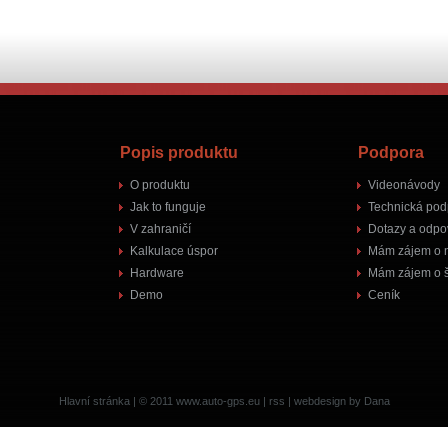
Popis produktu
Podpora
O produktu
Videonávody
Jak to funguje
Technická pod
V zahraničí
Dotazy a odpo
Kalkulace úspor
Mám zájem o 
Hardware
Mám zájem o š
Demo
Ceník
Hlavní stránka
| © 2011
www.auto-gps.eu
|
rss
|
webdesign by Dana