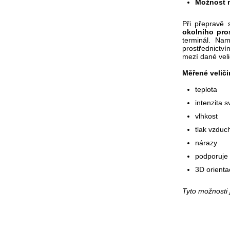
Možnost m
Při přepravě 
okolního pros
terminál. Na
prostřednictví
mezí dané veli
Měřené velič
teplota
intenzita s
vlhkost
tlak vzduc
nárazy
podporuje
3D orienta
Tyto možnosti