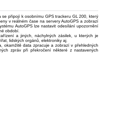
a se připojí k osobnímu GPS trackeru GL 200, který
šeny v reálném čase na servery AutoGPS a zobrazí
 systému AutoGPS lze nastavit odesílání upozornění
ané období.
ařízení a jiných, náchylných zásilek, u kterých je
at, lidských orgánů, elektroniky aj.
na, okamžitě data zpracuje a zobrazí v přehledných
vných zpráv při překročení některé z nastavených