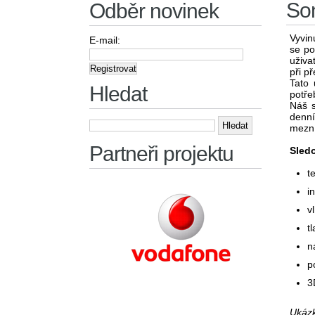
Son
Odběr novinek
Vyvin
E-mail:
se po
uživa
při p
Tato 
Hledat
potře
Náš s
denní
Vyhledávání
mezní
Partneři projektu
Sledo
t
i
v
t
n
p
3
Ukázk