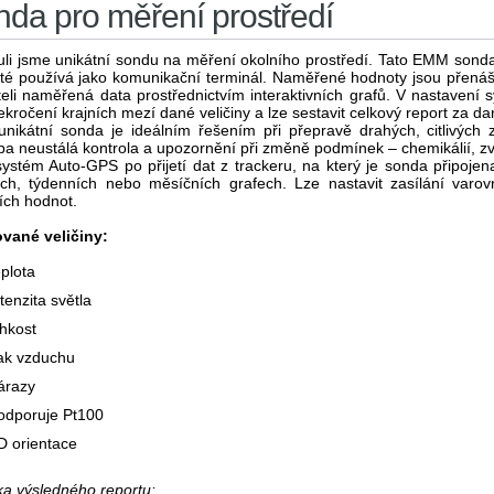
da pro měření prostředí
uli jsme unikátní sondu na měření okolního prostředí. Tato EMM sond
té používá jako komunikační terminál. Naměřené hodnoty jsou přená
teli naměřená data prostřednictvím interaktivních grafů. V nastavení
řekročení krajních mezí dané veličiny a lze sestavit celkový report za d
unikátní sonda je ideálním řešením při přepravě drahých, citlivých z
ba neustálá kontrola a upozornění při změně podmínek – chemikálií, zvíř
ystém Auto-GPS po přijetí dat z trackeru, na který je sonda připoje
ch, týdenních nebo měsíčních grafech. Lze nastavit zasílání varo
ch hodnot.
vané veličiny:
eplota
ntenzita světla
lhkost
lak vzduchu
árazy
odporuje Pt100
D orientace
a výsledného reportu: