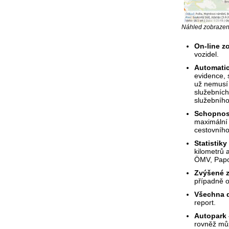
Náhled zobrazení
On-line z
vozidel.
Automatic
evidence, s
už nemusí 
služebníc
služebního
Schopnost
maximální 
cestovního
Statistik
kilometrů 
ÖMV, Papoi
Zvýšené z
případně o
Všechna d
report.
Autopark 
rovněž můž