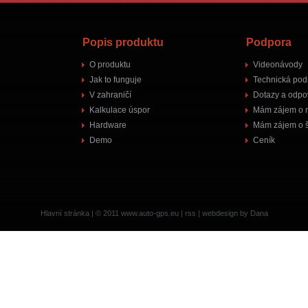
Popis produktu
Podpora
O produktu
Videonávody
Jak to funguje
Technická pod
V zahraničí
Dotazy a odpo
Kalkulace úspor
Mám zájem o 
Hardware
Mám zájem o š
Demo
Ceník
Hlavní stránka
| © 2011
www.auto-gps.eu
|
rss
|
webdesign by Dana