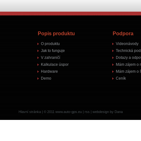
Popis produktu
Podpora
O produktu
Videonávody
Jak to funguje
Technická pod
V zahraničí
Dotazy a odpo
Kalkulace úspor
Mám zájem o 
Hardware
Mám zájem o š
Demo
Ceník
Hlavní stránka
| © 2011
www.auto-gps.eu
|
rss
|
webdesign by Dana