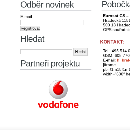
Pobočk
Odběr novinek
Eurosat CS –
E-mail:
Hradecká 115
500 13 Hradec
GPS souřadnice
Hledat
KONTAKT:
Vyhledávání
Tel.: 495 514 
GSM: 608 770
E-mail:
h_kra
Partneři projektu
[ifra
pb=!1m18!1m1
width=“600″ he