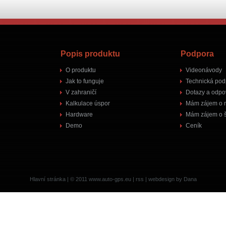
Popis produktu
Podpora
O produktu
Videonávody
Jak to funguje
Technická pod
V zahraničí
Dotazy a odpo
Kalkulace úspor
Mám zájem o 
Hardware
Mám zájem o š
Demo
Ceník
Hlavní stránka
| © 2011
www.auto-gps.eu
|
rss
|
webdesign by Dana