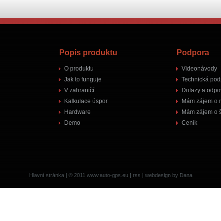
Popis produktu
Podpora
O produktu
Videonávody
Jak to funguje
Technická pod
V zahraničí
Dotazy a odpo
Kalkulace úspor
Mám zájem o 
Hardware
Mám zájem o š
Demo
Ceník
Hlavní stránka
| © 2011
www.auto-gps.eu
|
rss
|
webdesign by Dana