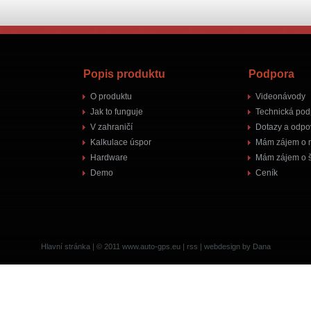
Popis produktu
Podpora
O produktu
Videonávody
Jak to funguje
Technická pod
V zahraničí
Dotazy a odpo
Kalkulace úspor
Mám zájem o 
Hardware
Mám zájem o š
Demo
Ceník
Hlavní stránka
| © 2011
www.auto-gps.eu
|
rss
|
webdesign by Dana