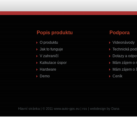
Popis produktu
Podpora
O produktu
Videonávody
Jak to funguje
Technická pod
V zahraničí
Dotazy a odpo
Kalkulace úspor
Mám zájem o 
Hardware
Mám zájem o š
Demo
Ceník
Hlavní stránka
| © 2011
www.auto-gps.eu
|
rss
|
webdesign by Dana