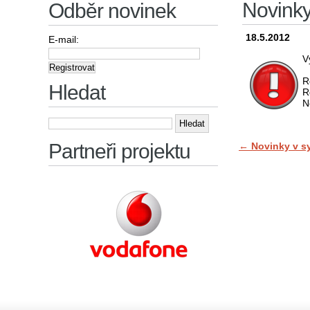
Novink
Odběr novinek
18.5.2012
E-mail:
V
R
Hledat
R
N
Vyhledávání
Partneři projektu
←
Novinky v s