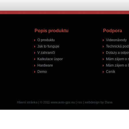
Popis produktu
Podpora
O produktu
Videonávody
Jak to funguje
Technická pod
V zahraničí
Dotazy a odpo
Kalkulace úspor
Mám zájem o 
Hardware
Mám zájem o š
Demo
Ceník
Hlavní stránka
| © 2011
www.auto-gps.eu
|
rss
|
webdesign by Dana