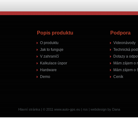
Popis produktu
Podpora
O produktu
Videonávody
Jak to funguje
Technická pod
V zahraničí
Dotazy a odpo
Kalkulace úspor
Mám zájem o 
Hardware
Mám zájem o š
Demo
Ceník
Hlavní stránka
| © 2011
www.auto-gps.eu
|
rss
|
webdesign by Dana