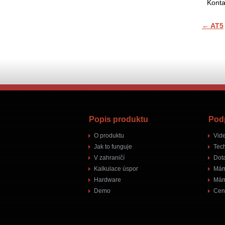
Konta
←
AT5
Popis produktu
Pod
O produktu
Vid
Jak to funguje
Tec
V zahraničí
Dot
Kalkulace úspor
Mám
Hardware
Mám
Demo
Cen