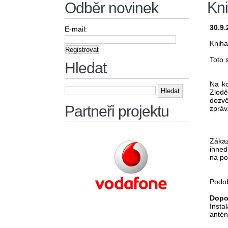
Kni
Odběr novinek
30.9.
E-mail:
Kniha
Toto 
Hledat
Na ko
Vyhledávání
Zlodě
dozvě
Partneři projektu
zpráv
Zákaz
ihned
na po
Podob
Dopo
Insta
antén