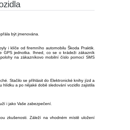
ozidla
nepřála být jmenována.
yly i klíče od firemního automobilu Škoda Praktik.
aše GPS jednotka. Ihned, co se o krádeži zákazník
í polohy na zákazníkovo mobilní číslo pomocí SMS
hé. Stačilo se přihlásit do Elektronické knihy jízd a
u hlídku a po nějaké době sledování vozidlo zajistila
ouží i jako Vaše zabezpečení.
ikou zkušenosti. Záleží na vhodném místě uložení