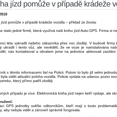
ha jízd pomůže v případě krádeže v
2010
 jízd pomůže v případě krádeže vozidla – příklad ze života:
se stalo jedné firmě, která využívá naši knihu jízd Auto-GPS. Firma si 
nci léta vykradli našeho zákazníka přes noc zloději. V budově firmy b
ji ukradli i tento vůz, ale nevěděli, že ve voze je nainstalována n
děl, nás kontaktoval a obratem jsme na jednotce aktivovali zasílán
.
ník s těmito informacemi šel na Policii. Potom to bylo již velmi jednoduc
 byla vidět aktuální poloha vozidla. Policie vyslala na udanou pozici svo
zemku, který přímo patřil zloději.
ných případu je více. Elektronická kniha jízd nejen šetří výdaje, ale sl
ručení:
laci GPS jednotky svěřte odborníkům, kteří mají s touto problemat
y, aby nebyla vidět a zároveň správně fungovala.