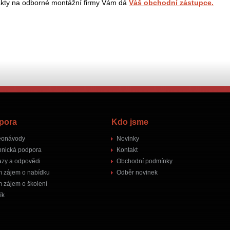
kty na odborné montážní firmy Vám dá
Váš obchodní zástupce.
pora
Kdo jsme
eonávody
Novinky
hnická podpora
Kontakt
azy a odpovědi
Obchodní podmínky
 zájem o nabídku
Odběr novinek
 zájem o školení
ík