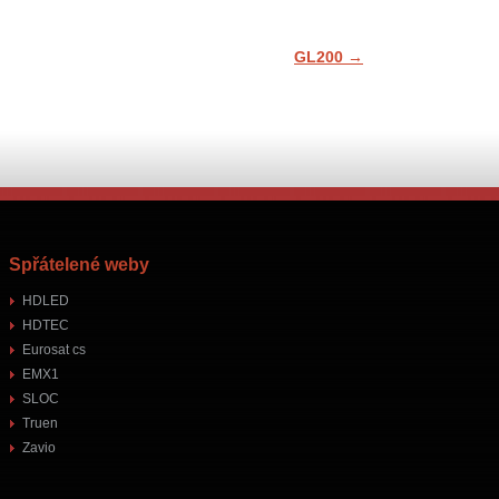
GL200
→
Spřátelené weby
HDLED
HDTEC
Eurosat cs
EMX1
SLOC
Truen
Zavio