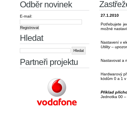
Zastřež
Odběr novinek
27.1.2010
E-mail:
Potřebujete je
možné nastavi
Hledat
Nastavení v ele
Utility – upoz
Vyhledávání
Partneři projektu
Nastavovat a m
Hardwarový př
kódům 0 a 1 v 
Příklad přích
Jednotka 00 –