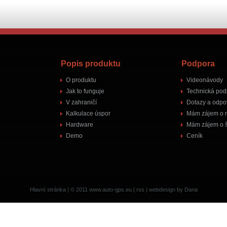
Popis produktu
Podpora
O produktu
Videonávody
Jak to funguje
Technická pod
V zahraničí
Dotazy a odpo
Kalkulace úspor
Mám zájem o 
Hardware
Mám zájem o š
Demo
Ceník
Hlavní stránka
| © 2011
www.auto-gps.eu
|
rss
|
webdesign by Dana